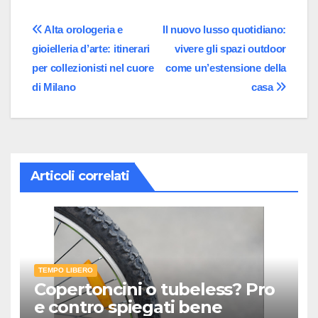
Navigazione
Alta orologeria e
Il nuovo lusso quotidiano:
gioielleria d’arte: itinerari
vivere gli spazi outdoor
articoli
per collezionisti nel cuore
come un’estensione della
di Milano
casa
Articoli correlati
TEMPO LIBERO
Copertoncini o tubeless? Pro
e contro spiegati bene