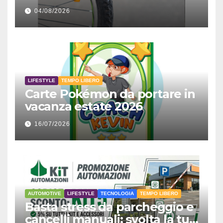
04/08/2026
LIFESTYLE
TEMPO LIBERO
Carte Pokémon da portare in
vacanza estate 2026
16/07/2026
AUTOMOTIVE
LIFESTYLE
TECNOLOGIA
TEMPO LIBERO
Basta stress da parcheggio e
cancelli manuali: svolta la tua