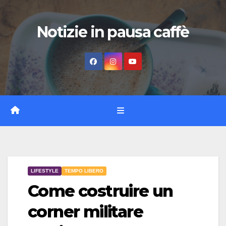
Vai
al
Notizie in pausa caffè
contenuto
LIFESTYLE
TEMPO LIBERO
Come costruire un
corner militare