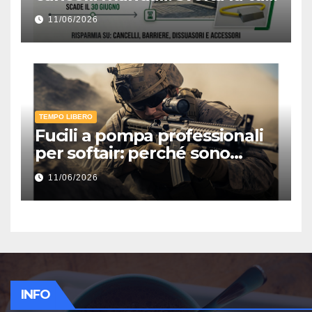
giornata e risparmia subito il
11/06/2026
5%
TEMPO LIBERO
Fucili a pompa professionali
per softair: perché sono
ancora tra le repliche più
11/06/2026
divertenti e realistiche per il
combattimento ravvicinato
INFO