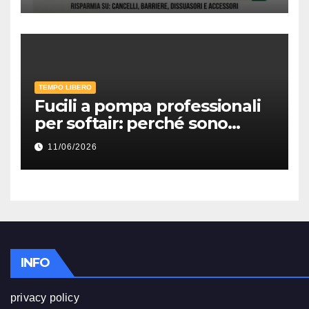
5%
TEMPO LIBERO
Fucili a pompa professionali
per softair: perché sono
ancora tra le repliche più
11/06/2026
divertenti e realistiche per il
combattimento ravvicinato
INFO
privacy policy