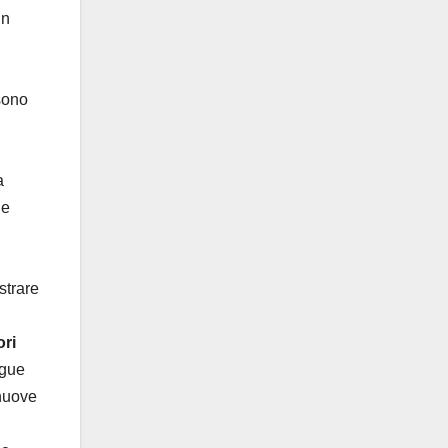
un
sono
a
 e
strare
ori
egue
 nuove