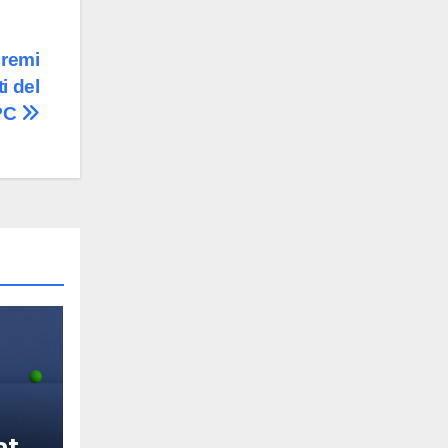
premi
i del
PC
ata