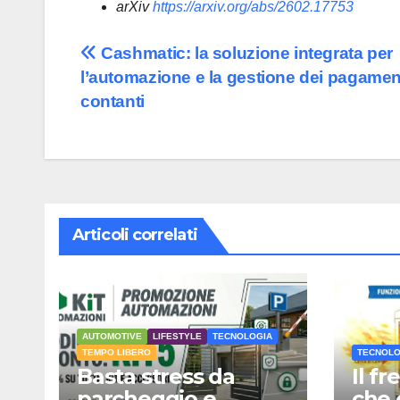
arXiv
https://arxiv.org/abs/2602.17753
Navigazione
Cashmatic: la soluzione integrata per
l’automazione e la gestione dei pagament
articoli
contanti
Articoli correlati
AUTOMOTIVE
LIFESTYLE
TECNOLOGIA
TEMPO LIBERO
TECNOLO
Basta stress da
Il f
parcheggio e
che 