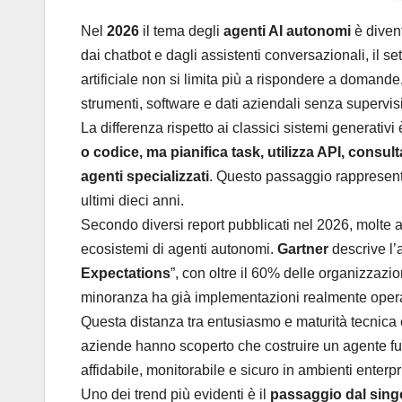
Nel
2026
il tema degli
agenti AI autonomi
è divent
dai chatbot e dagli assistenti conversazionali, il s
artificiale non si limita più a rispondere a domand
strumenti, software e dati aziendali senza supervis
La differenza rispetto ai classici sistemi generativi
o codice, ma pianifica task, utilizza API, consul
agenti specializzati
. Questo passaggio rappresenta
ultimi dieci anni.
Secondo diversi report pubblicati nel 2026, molte 
ecosistemi di agenti autonomi.
Gartner
descrive l’
Expectations
”, con oltre il 60% delle organizzazi
minoranza ha già implementazioni realmente opera
Questa distanza tra entusiasmo e maturità tecnica è 
aziende hanno scoperto che costruire un agente f
affidabile, monitorabile e sicuro in ambienti ente
Uno dei trend più evidenti è il
passaggio dal singo