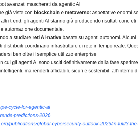
bot avanzati mascherati da agentic AI.
che già viste con
blockchain
e
metaverso
: aspettative enormi s
 altri trend, gli agenti AI stanno già producendo risultati concreti 
is e automazione documentale.
ando a studiare
reti AI-native
basate su agenti autonomi. Alcuni
istribuiti coordinano infrastrutture di rete in tempo reale. Que
rsi ben oltre il semplice utilizzo enterprise.
 cui gli agenti AI sono usciti definitivamente dalla fase sperime
elligenti, ma renderli affidabili, sicuri e sostenibili all’interno d
ype-cycle-for-agentic-ai
trends-predictions-2026
org/publications/global-cybersecurity-outlook-2026/in-full/3-the