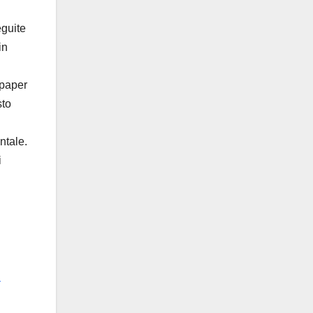
eguite
in
 paper
sto
ntale.
i
-