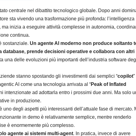
ato centrale nel dibattito tecnologico globale. Dopo anni domina
ettore sta vivendo una trasformazione più profonda: l’intelligenza
e, ma inizia a eseguire attività complesse in autonomia, coordin
ione continua.
 è sostanziale.
Un agente AI moderno non produce soltanto t
ta database, prende decisioni operative e collabora con altri
 una delle evoluzioni più importanti dell’industria software deg
aziende stanno spostando gli investimenti dai semplici “
copilot
”
agentic AI come una tecnologia arrivata al “
Peak of Inflated
oni intenzionate ad adottarla entro i prossimi due anni. Ma solo 
tive in produzione.
uno degli aspetti più interessanti dell’attuale fase di mercato. 
unzionante in demo è relativamente semplice, mentre renderlo
rprise è enormemente più complesso.
lo agente ai sistemi multi-agent
. In pratica, invece di avere