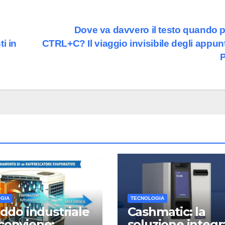
Dove va davvero il testo quando 
i in
CTRL+C? Il viaggio invisibile degli appunt
GIA
TECNOLOGIA
reddo industriale
Cashmatic: la
conviene:
soluzione integr