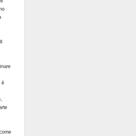
he
nno
o
Il
inare
i è
e
,
arte
o come