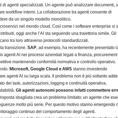
ti di agenti specializzati. Un agente può analizzare documenti, 
rare workflow interni. La collaborazione tra agenti consente di
ndere da un singolo modello monolitico.
croservizi nel mondo cloud. Così come i software enterprise si 
stribuiti, oggi anche l’AI sta seguendo una traiettoria simile. Gli
o tra loro attraverso protocolli standardizzati.
ta transizione.
SAP
, ad esempio, ha recentemente presentato l
do agenti AI nei processi aziendali legati a finanza, procurement
ipetitive mantenendo conformità normativa e controllo operativo.
iando.
Microsoft, Google Cloud e AWS
stanno investendo
re agenti AI su larga scala. Il problema non è più soltanto adde
to dei task, autorizzazioni, logging e continuità operativa.
idabilità.
Gli agenti autonomi possono infatti commettere err
risposta sbagliata crea un problema limitato; un agente che es
seguenze molto più serie. Per questo motivo stanno emergendo
onitoraggio continuo del comportamento degli agenti.