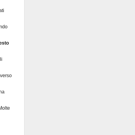
ti
ando
esto
li
 verso
una
Molte