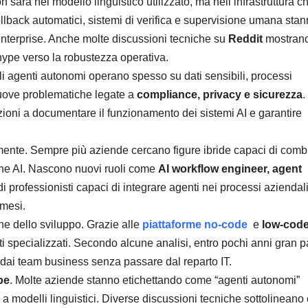
 sarà nel modello linguistico utilizzato, ma nell’infrastruttura c
rollback automatici, sistemi di verifica e supervisione umana sta
enterprise. Anche molte discussioni tecniche su
Reddit
mostran
hype verso la robustezza operativa.
i agenti autonomi operano spesso su dati sensibili, processi
nuove problematiche legate a
compliance, privacy e sicurezza
. 
ioni a documentare il funzionamento dei sistemi AI e garantire
mente. Sempre più aziende cercano figure ibride capaci di comb
ne AI. Nascono nuovi ruoli come
AI workflow engineer, agent
 di professionisti capaci di integrare agenti nei processi aziendal
 mesi.
ne dello sviluppo. Grazie alle
piattaforme no-code
e
low-cod
i specializzati. Secondo alcune analisi, entro pochi anni gran p
e dai team business senza passare dal reparto IT.
pe
. Molte aziende stanno etichettando come “agenti autonomi”
 a modelli linguistici. Diverse discussioni tecniche sottolinean