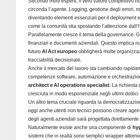
Secondo molti esperti, il vero valore competitivo non
circonda l’agente. Logging, gestione degli errori, 
diventando elementi essenziali per il deployment 
come la comunità stia spostando l’attenzione dall’
Parallelamente cresce il tema della governance. Gl
finanziari e documenti aziendali. Questo implica 
futuro
AI Act europeo
obbligherà molte organizzaz
tracciabilità decisionale.
Anche il mercato del lavoro sta cambiando rapida
competenze software, automazione e orchestrazio
architect e AI operations specialist
. La richiesta
cresciuta in modo esponenziale negli ultimi dodici
Un altro tema cruciale riguarda la democratizzazio
oggi anche utenti non tecnici possono creare agent
degli agenti aziendali sarà progettata direttament
Naturalmente esiste anche una componente di
hy
sistemi che in realtà sono semplici wrapper attorno