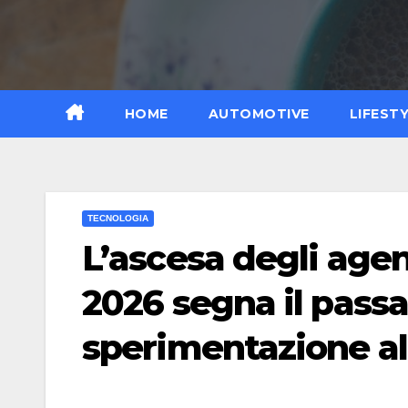
Vai
al
contenuto
HOME
AUTOMOTIVE
LIFEST
TECNOLOGIA
L’ascesa degli agen
2026 segna il passa
sperimentazione al