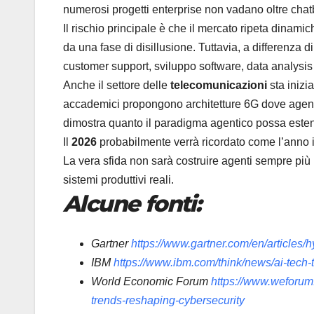
numerosi progetti enterprise non vadano oltre chat
Il rischio principale è che il mercato ripeta dinami
da una fase di disillusione. Tuttavia, a differenza di
customer support, sviluppo software, data analys
Anche il settore delle
telecomunicazioni
sta inizi
accademici propongono architetture 6G dove agenti d
dimostra quanto il paradigma agentico possa estende
Il
2026
probabilmente verrà ricordato come l’anno in
La vera sfida non sarà costruire agenti sempre più int
sistemi produttivi reali.
Alcune fonti:
Gartner
https://www.gartner.com/en/articles/h
IBM
https://www.ibm.com/think/news/ai-tech-
World Economic Forum
https://www.weforum.
trends-reshaping-cybersecurity