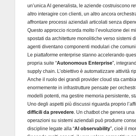
un’unica AI generalista, le aziende costruiscono re
altro interagire con clienti, un altro ancora orchest
affrontare processi aziendali articolati senza dipe
Questo approccio ricorda molto l’evoluzione dei mi
spostati da architetture monolitiche verso sistemi di
agenti diventano componenti modulari che comunican
Le piattaforme enterprise stanno accelerando ques
propria suite “
Autonomous Enterprise
”, integran
supply chain. L’obiettivo è automatizzare attività r
Anche il ruolo dei grandi provider cloud sta camb
enormemente in infrastrutture pensate per orchestra
modelli potenti, ma gestire memoria persistente, sta
Uno degli aspetti più discussi riguarda proprio l’aff
difficili da prevedere
. Un chatbot che genera una 
operazioni su sistemi aziendali può produrre con
discipline legate alla “
AI observability
”, cioè il m