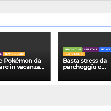
AUTOMOTIVE
LIFESTYLE
TECNOL
LE
TEMPO LIBERO
TEMPO LIBERO
te Pokémon da
Basta stress da
are in vacanza
parcheggio e
te 2026
cancelli manuali
svolta la tua
giornata e rispa
subito il 5%