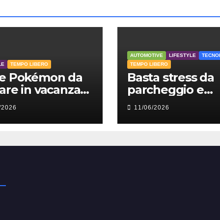
AUTOMOTIVE
LIFESTYLE
TECNO
LE
TEMPO LIBERO
TEMPO LIBERO
te Pokémon da
Basta stress da
are in vacanza
parcheggio e
te 2026
cancelli manuali
/2026
11/06/2026
svolta la tua
giornata e rispa
subito il 5%