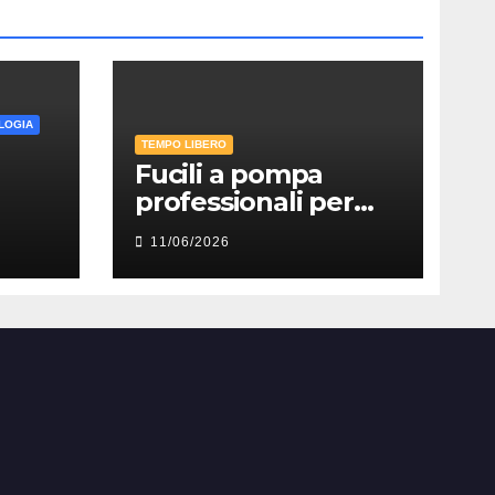
LOGIA
TEMPO LIBERO
Fucili a pompa
professionali per
:
softair: perché sono
11/06/2026
ancora tra le
rmia
repliche più
divertenti e
realistiche per il
combattimento
ravvicinato