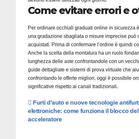
Come evitare errori e o
Per ordinare occhiali graduati online in sicurezza 
una gradazione sbagliata o misure imprecise può com
acquistati. Prima di confermare l’ordine è quindi co
Anche la scelta della montatura ha un ruolo fondam
lunghezza delle aste confrontandole con un vecchio
guide dettagliate e sistemi di prova virtuale che a
confrontando le offerte migliori, oggi è possibile o
significative rispetto ai canali tradizionali.
Navigazione
Furti d’auto e nuove tecnologie antifur
elettroniche: come funziona il blocco de
articoli
acceleratore