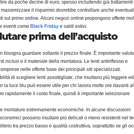
rtire da poche decine di euro, spesso includendo già trattamenti
le massimizzare il risparmio dovrebbe controllare anche eventual
i sul primo ordine. Alcuni negozi online propongono offerte mol
te eventi come
Black Friday
e saldi estivi.
alutare prima dell’acquisto
n bisogna guardare soltanto il prezzo finale. È importante valut
ti inclusi e il materiale della montatura. Le lenti antiriflesso e
prese nelle offerte base dei principali siti specializzati.
lità di scegliere lenti assottigliate, che risultano più leggere ed
er la luce blu può essere utile per chi lavora molte ore davanti al
 rapidamente il costo finale, quindi è importante selezionare
e alle montature estremamente economiche. In alcune discussioni
o economici possono risultare più delicati o meno resistenti nel t
rio tra prezzo basso e qualità costruttiva, soprattutto se gli oc