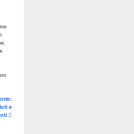
rire
i
ne.
 e
vero
ente:
sti e
enti