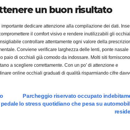
ttenere un buon risultato
è importante dedicare attenzione alla compilazione dei dati. Inse
promettere il comfort visivo e rendere inutilizzabili gli occhial
nsigliabile controllare attentamente ogni valore della prescrizio
entale. Conviene verificare larghezza delle lenti, ponte nasale
 paio di occhiali già comodo da indossare. Molti siti forniscono
iutano a scegliere correttamente. Con un po’ di attenzione e
rdinare online occhiali graduati di qualità risparmiando cifre dav
to
Parcheggio riservato occupato indebitam
l pedale
lo stress quotidiano che pesa su automobili
resid