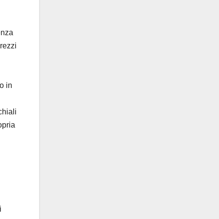
enza
prezzi
o in
hiali
opria
i