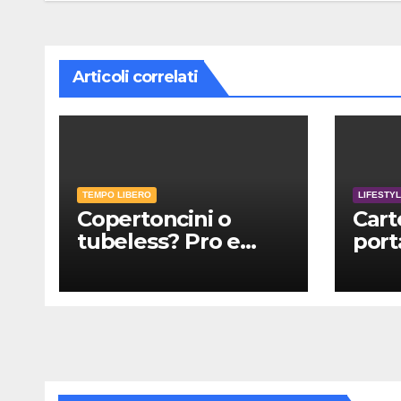
Articoli correlati
TEMPO LIBERO
LIFESTY
Copertoncini o
Car
tubeless? Pro e
port
contro spiegati
esta
bene