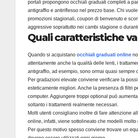
portali propongono occhiali graduati completi a pa
antigraffio e antiriflesso nel prezzo base. Chi vuo
promozioni stagionali, coupon di benvenuto e scont
aggressive soprattutto nei cambi stagione o duran
Quali caratteristiche v
Quando si acquistano
occhiali graduati online
no
attentamente anche la qualità delle lenti, i trattamen
antigraffio, ad esempio, sono ormai quasi sempre com
Per gradazioni elevate conviene verificare la possibi
esteticamente migliori. Anche la presenza di filtri p
computer. Aggiungere troppi optional può aumentare
soltanto i trattamenti realmente necessari.
Molti utenti consigliano inoltre di fare attenzion
online, infatti, viene sottolineato che modelli molt
Per questo motivo spesso conviene trovare un equilib
devono essere utilizzati ogni giorno.