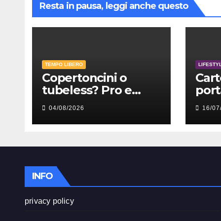
Resta in pausa, leggi anche questo
TEMPO LIBERO
LIFESTY
Copertoncini o
Car
tubeless? Pro e
port
contro spiegati
esta
04/08/2026
16/07
bene
INFO
privacy policy