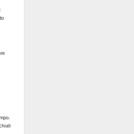
i
to
are
empo.
chiali