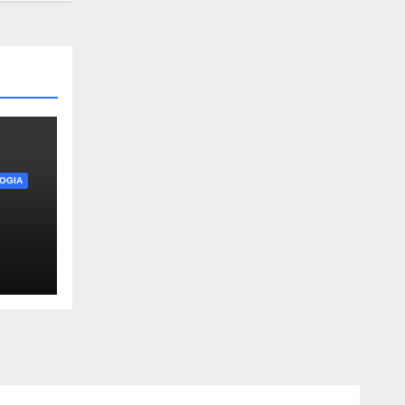
OGIA
:
rmia