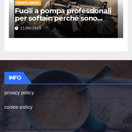
TEMPO LIBERO
Fucili a pompa professionali
per softair: perché sono
ancora tra le repliche più
11/06/2026
divertenti e realistiche per il
combattimento ravvicinato
INFO
privacy policy
cookie policy