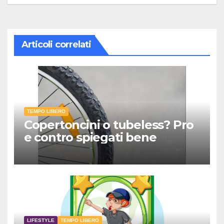
Articoli correlati
TEMPO LIBERO
Copertoncini o tubeless? Pro
e contro spiegati bene
LIFESTYLE
TEMPO LIBERO