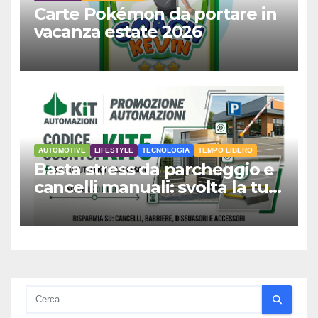
Carte Pokémon da portare in
vacanza estate 2026
AUTOMOTIVE
LIFESTYLE
TECNOLOGIA
TEMPO LIBERO
Basta stress da parcheggio e
cancelli manuali: svolta la tua
giornata e risparmia subito il
5%