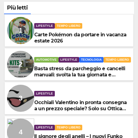
Più letti
LIFESTYLE
TEMPO LIBERO
Carte Pokémon da portare in vacanza
estate 2026
AUTOMOTIVE
LIFESTYLE
TECNOLOGIA
TEMPO LIBERO
Basta stress da parcheggio e cancelli
manuali: svolta la tua giornata e
risparmia subito il 5%
LIFESTYLE
Occhiali Valentino in pronta consegna
a un prezzo speciale? Solo su Ottica
Piazza San Marino
LIFESTYLE
TEMPO LIBERO
Il signore degli anelli – I nuovi Funko