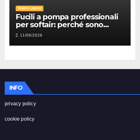
TEMPO LIBERO
Fucili a pompa professionali
per softair: perché sono
ancora tra le repliche più
11/06/2026
divertenti e realistiche per il
combattimento ravvicinato
INFO
privacy policy
cookie policy