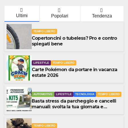
Ultimi
Popolari
Tendenza
TEMPO LIBERO
Copertoncini o tubeless? Pro e contro
spiegati bene
LIFESTYLE
TEMPO LIBERO
Carte Pokémon da portare in vacanza
estate 2026
AUTOMOTIVE
LIFESTYLE
TECNOLOGIA
TEMPO LIBERO
Basta stress da parcheggio e cancelli
manuali: svolta la tua giornata e
risparmia subito il 5%
TEMPO LIBERO