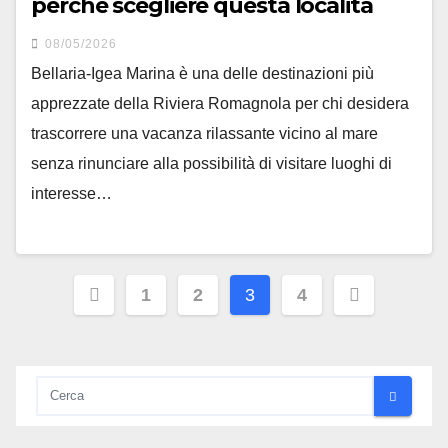
perché scegliere questa località
08/05/2026
Bellaria-Igea Marina è una delle destinazioni più
apprezzate della Riviera Romagnola per chi desidera
trascorrere una vacanza rilassante vicino al mare
senza rinunciare alla possibilità di visitare luoghi di
interesse…
Paginazione
1
2
3
4
degli
articoli